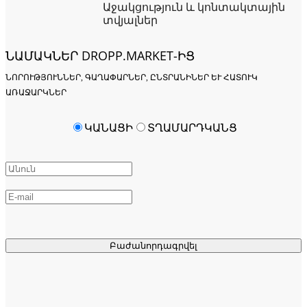
Աջակցություն և կոնտակտային
տվյալներ
ՆԱՄԱԿՆԵՐ DROPP.MARKET-ԻՑ
ՆՈՐՈՒԹՅՈՒՆՆԵՐ, ԳԱՂԱՓԱՐՆԵՐ, ԸՆՏՐԱՆԻՆԵՐ ԵՒ ՀԱՏՈՒԿ Ա
ՌԱՋԱՐԿՆԵՐ
ԿԱՆԱՑԻ
ՏՂԱՄԱՐԴԿԱՆՑ
Բաժանորդագրվել