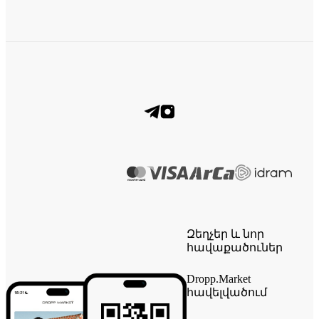
Զեղչեր և նոր
հավաքածուներ
Dropp.Market
հավելվածում