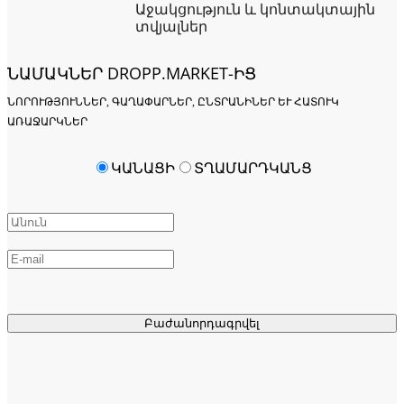
Աջակցություն և կոնտակտային
տվյալներ
ՆԱՄԱԿՆԵՐ DROPP.MARKET-ԻՑ
ՆՈՐՈՒԹՅՈՒՆՆԵՐ, ԳԱՂԱՓԱՐՆԵՐ, ԸՆՏՐԱՆԻՆԵՐ ԵՒ ՀԱՏՈՒԿ Ա
ՌԱՋԱՐԿՆԵՐ
ԿԱՆԱՑԻ
ՏՂԱՄԱՐԴԿԱՆՑ
Բաժանորդագրվել