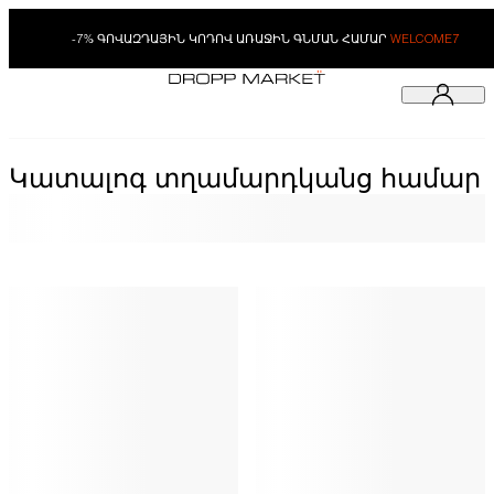
-7% ԳՈՎԱԶԴԱՅԻՆ ԿՈԴՈՎ ԱՌԱՋԻՆ ԳՆՄԱՆ ՀԱՄԱՐ
WELCOME7
Կատալոգ տղամարդկանց համար