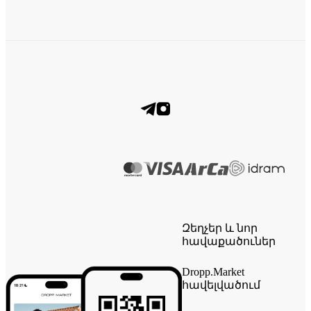
Զեղչեր և նոր
հավաքածուներ
Dropp.Market
հավելվածում