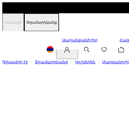
Կանացի
Տղամարդկանց
Զեղչեր
Ապրանքանիշեր
Հագ
Գլխավոր էջ
Տղամարդկանց
Կոշկեղեն
Մարզակոշի