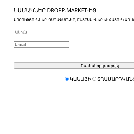
ՆԱՄԱԿՆԵՐ DROPP.MARKET-ԻՑ
ՆՈՐՈՒԹՅՈՒՆՆԵՐ, ԳԱՂԱՓԱՐՆԵՐ, ԸՆՏՐԱՆԻՆԵՐ ԵՒ ՀԱՏՈՒԿ ԱՌԱ
Բաժանորդագրվել
ԿԱՆԱՑԻ
ՏՂԱՄԱՐԴԿԱՆ