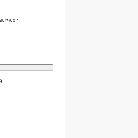
ՋԱՐԿՆԵՐ
Ց