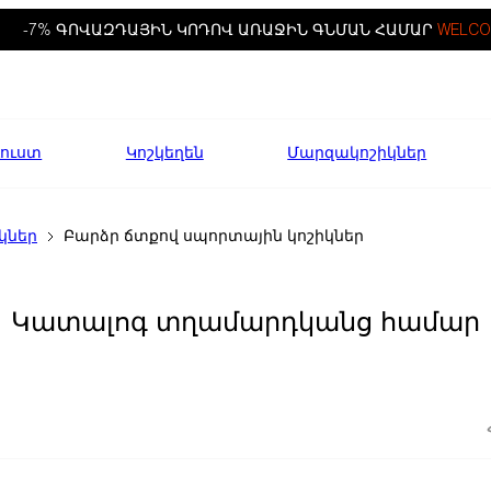
-7% ԳՈՎԱԶԴԱՅԻՆ ԿՈԴՈՎ ԱՌԱՋԻՆ ԳՆՄԱՆ ՀԱՄԱՐ
WELCO
ուստ
Կոշկեղեն
Մարզակոշիկներ
կներ
Բարձր ճտքով սպորտային կոշիկներ
Կատալոգ տղամարդկանց համար