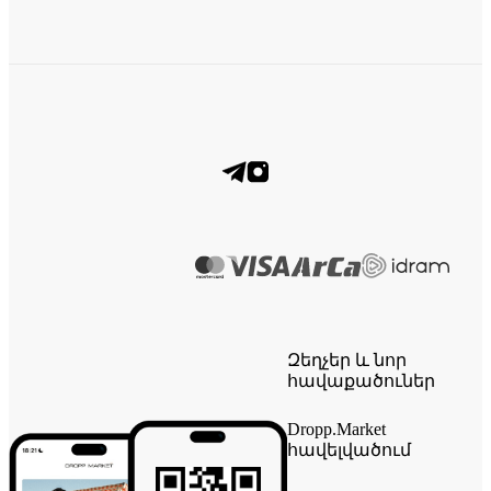
Զեղչեր և նոր
հավաքածուներ
Dropp.Market
հավելվածում