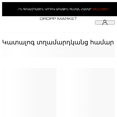
-7% ԳՈՎԱԶԴԱՅԻՆ ԿՈԴՈՎ ԱՌԱՋԻՆ ԳՆՄԱՆ ՀԱՄԱՐ
WELCOME7
Կատալոգ տղամարդկանց համար