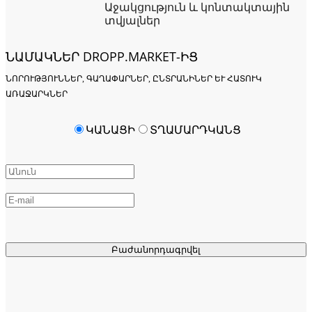
Աջակցություն և կոնտակտային
տվյալներ
ՆԱՄԱԿՆԵՐ DROPP.MARKET-ԻՑ
ՆՈՐՈՒԹՅՈՒՆՆԵՐ, ԳԱՂԱՓԱՐՆԵՐ, ԸՆՏՐԱՆԻՆԵՐ ԵՒ ՀԱՏՈՒԿ Ա
ՌԱՋԱՐԿՆԵՐ
ԿԱՆԱՑԻ
ՏՂԱՄԱՐԴԿԱՆՑ
Բաժանորդագրվել