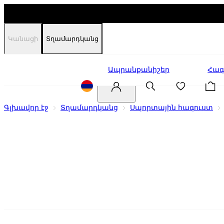
Կանացի
Տղամարդկանց
Զեղչեր
Ապրանքանիշեր
Հագ
Գլխավոր էջ
Տղամարդկանց
Սպորտային հագուստ