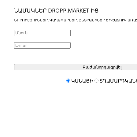
ՆԱՄԱԿՆԵՐ DROPP.MARKET-ԻՑ
ՆՈՐՈՒԹՅՈՒՆՆԵՐ, ԳԱՂԱՓԱՐՆԵՐ, ԸՆՏՐԱՆԻՆԵՐ ԵՒ ՀԱՏՈՒԿ ԱՌԱ
Բաժանորդագրվել
ԿԱՆԱՑԻ
ՏՂԱՄԱՐԴԿԱՆ