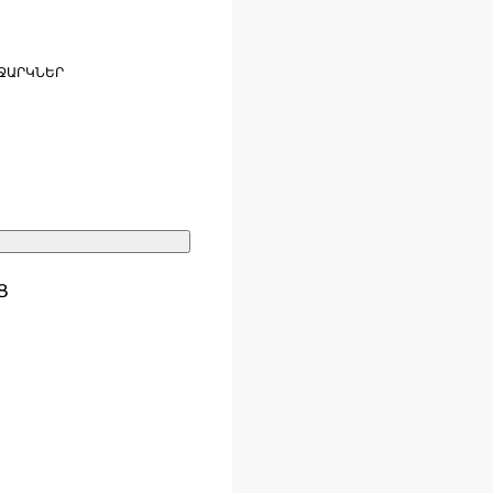
ՋԱՐԿՆԵՐ
Ց