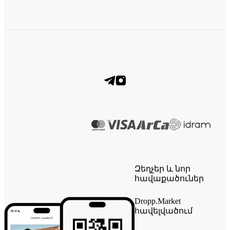
Զեղչեր և նոր
հավաքածուներ
Dropp.Market
հավելվածում