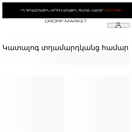
-7% ԳՈՎԱԶԴԱՅԻՆ ԿՈԴՈՎ ԱՌԱՋԻՆ ԳՆՄԱՆ ՀԱՄԱՐ
WELCOME7
Կատալոգ տղամարդկանց համար