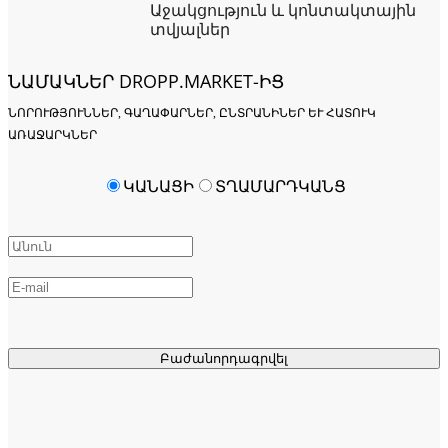
Աջակցություն և կոնտակտային
տվյալներ
ՆԱՄԱԿՆԵՐ DROPP.MARKET-ԻՑ
ՆՈՐՈՒԹՅՈՒՆՆԵՐ, ԳԱՂԱՓԱՐՆԵՐ, ԸՆՏՐԱՆԻՆԵՐ ԵՒ ՀԱՏՈՒԿ Ա
ՌԱՋԱՐԿՆԵՐ
ԿԱՆԱՑԻ
ՏՂԱՄԱՐԴԿԱՆՑ
Բաժանորդագրվել