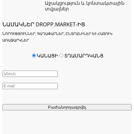
Աջակցություն և կոնտակտային
տվյալներ
ՆԱՄԱԿՆԵՐ DROPP.MARKET-ԻՑ
ՆՈՐՈՒԹՅՈՒՆՆԵՐ, ԳԱՂԱՓԱՐՆԵՐ, ԸՆՏՐԱՆԻՆԵՐ ԵՒ ՀԱՏՈՒԿ Ա
ՌԱՋԱՐԿՆԵՐ
ԿԱՆԱՑԻ
ՏՂԱՄԱՐԴԿԱՆՑ
Բաժանորդագրվել