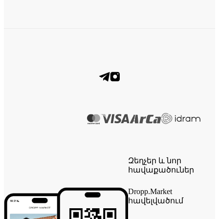
Զեղչեր և նոր
հավաքածուներ
Dropp.Market
հավելվածում