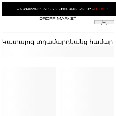
-7% ԳՈՎԱԶԴԱՅԻՆ ԿՈԴՈՎ ԱՌԱՋԻՆ ԳՆՄԱՆ ՀԱՄԱՐ
WELCOME7
Կատալոգ տղամարդկանց համար