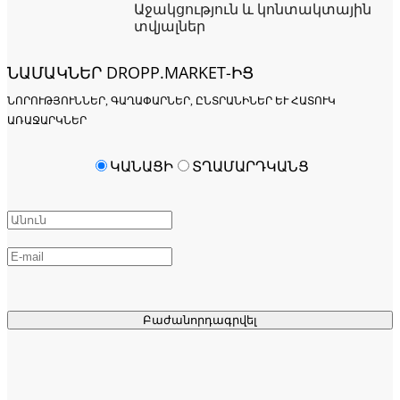
Աջակցություն և կոնտակտային
տվյալներ
ՆԱՄԱԿՆԵՐ DROPP.MARKET-ԻՑ
ՆՈՐՈՒԹՅՈՒՆՆԵՐ, ԳԱՂԱՓԱՐՆԵՐ, ԸՆՏՐԱՆԻՆԵՐ ԵՒ ՀԱՏՈՒԿ Ա
ՌԱՋԱՐԿՆԵՐ
ԿԱՆԱՑԻ
ՏՂԱՄԱՐԴԿԱՆՑ
Բաժանորդագրվել