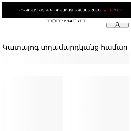
-7% ԳՈՎԱԶԴԱՅԻՆ ԿՈԴՈՎ ԱՌԱՋԻՆ ԳՆՄԱՆ ՀԱՄԱՐ
WELCOME7
Կատալոգ տղամարդկանց համար