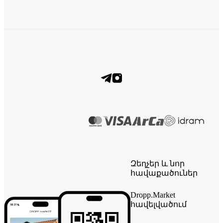
Զեղչեր և նոր
հավաքածուներ
Dropp.Market
հավելվածում