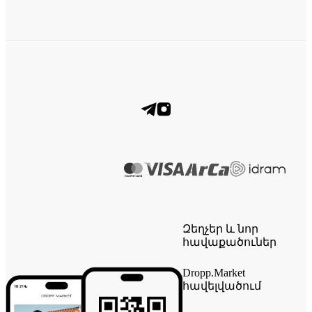
Զեղչեր և նոր
հավաքածուներ
Dropp.Market
հավելվածում