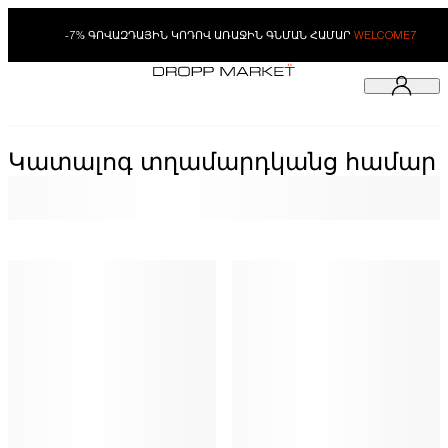
-7% ԳՈՎԱԶԴԱՅԻՆ ԿՈԴՈՎ ԱՌԱՋԻՆ ԳՆՄԱՆ ՀԱՄԱՐ
WELCOME7
Կատալոգ տղամարդկանց համար