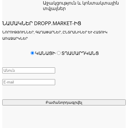
Աջակցություն և կոնտակտային
տվյալներ
ՆԱՄԱԿՆԵՐ DROPP.MARKET-ԻՑ
ՆՈՐՈՒԹՅՈՒՆՆԵՐ, ԳԱՂԱՓԱՐՆԵՐ, ԸՆՏՐԱՆԻՆԵՐ ԵՒ ՀԱՏՈՒԿ Ա
ՌԱՋԱՐԿՆԵՐ
ԿԱՆԱՑԻ
ՏՂԱՄԱՐԴԿԱՆՑ
Բաժանորդագրվել