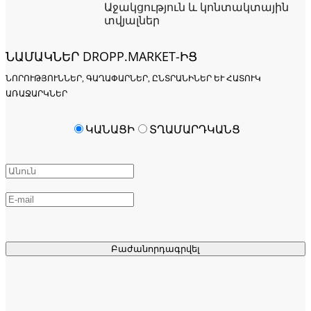
Աջակցություն և կոնտակտային
տվյալներ
ՆԱՄԱԿՆԵՐ DROPP.MARKET-ԻՑ
ՆՈՐՈՒԹՅՈՒՆՆԵՐ, ԳԱՂԱՓԱՐՆԵՐ, ԸՆՏՐԱՆԻՆԵՐ ԵՒ ՀԱՏՈՒԿ Ա
ՌԱՋԱՐԿՆԵՐ
ԿԱՆԱՑԻ
ՏՂԱՄԱՐԴԿԱՆՑ
Բաժանորդագրվել