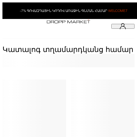
-7% ԳՈՎԱԶԴԱՅԻՆ ԿՈԴՈՎ ԱՌԱՋԻՆ ԳՆՄԱՆ ՀԱՄԱՐ
WELCOME7
Կատալոգ տղամարդկանց համար