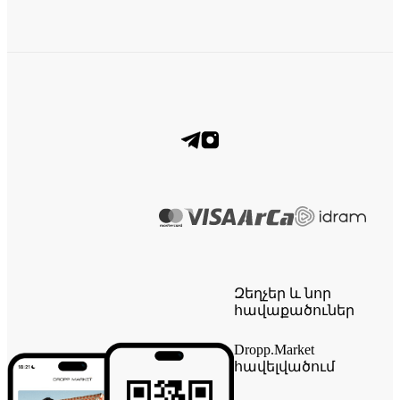
Զեղչեր և նոր
հավաքածուներ
Dropp.Market
հավելվածում