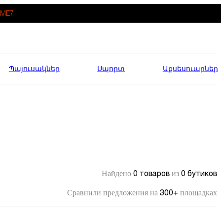
ME7
Պայուսակներ
Սպորտ
Աքսեսուարներ
0 товаров
0 бутиков
Найдено
из
300+
Сравнили предложения на
площадках