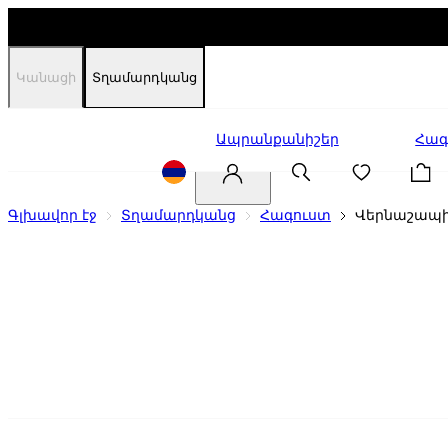
Կանացի
Տղամարդկանց
Զեղչեր
Ապրանքանիշեր
Հագ
Գլխավոր էջ
Տղամարդկանց
Հագուստ
Վերնաշապի