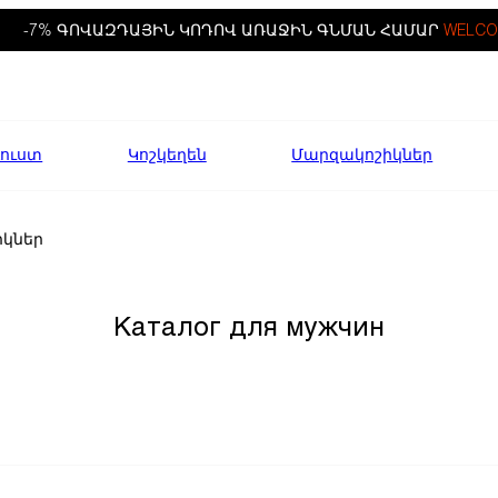
-7% ԳՈՎԱԶԴԱՅԻՆ ԿՈԴՈՎ ԱՌԱՋԻՆ ԳՆՄԱՆ ՀԱՄԱՐ
WELCO
ուստ
Կոշկեղեն
Մարզակոշիկներ
կներ
Каталог для мужчин