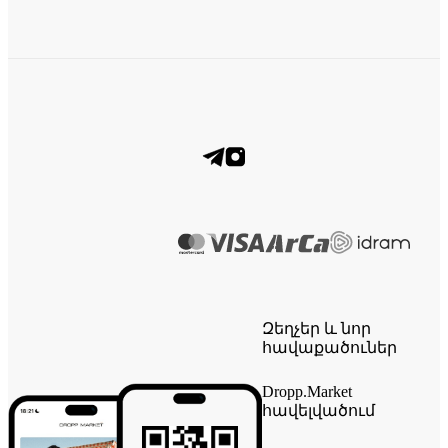
Զեղչեր և նոր
հավաքածուներ
Dropp.Market
հավելվածում