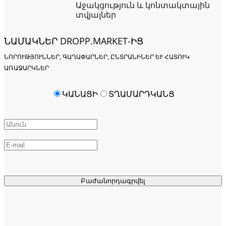
Աջակցություն և կոնտակտային
տվյալներ
ՆԱՄԱԿՆԵՐ DROPP.MARKET-ԻՑ
ՆՈՐՈՒԹՅՈՒՆՆԵՐ, ԳԱՂԱՓԱՐՆԵՐ, ԸՆՏՐԱՆԻՆԵՐ ԵՒ ՀԱՏՈՒԿ Ա
ՌԱՋԱՐԿՆԵՐ
ԿԱՆԱՑԻ
ՏՂԱՄԱՐԴԿԱՆՑ
Բաժանորդագրվել