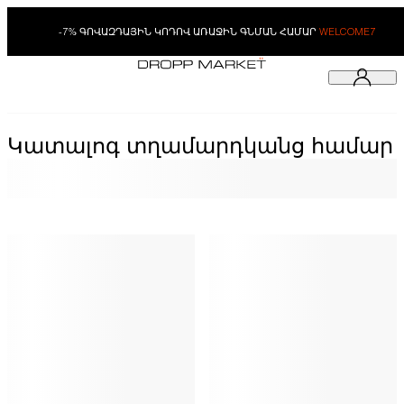
-7% ԳՈՎԱԶԴԱՅԻՆ ԿՈԴՈՎ ԱՌԱՋԻՆ ԳՆՄԱՆ ՀԱՄԱՐ
WELCOME7
Կատալոգ տղամարդկանց համար