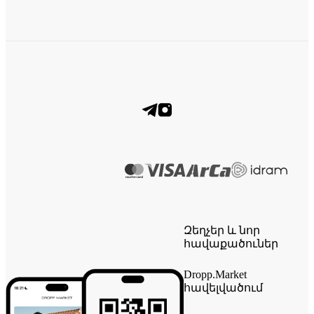
Զեղչեր և նոր
հավաքածուներ
Dropp.Market
հավելվածում