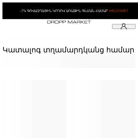
-7% ԳՈՎԱԶԴԱՅԻՆ ԿՈԴՈՎ ԱՌԱՋԻՆ ԳՆՄԱՆ ՀԱՄԱՐ
WELCOME7
Կատալոգ տղամարդկանց համար