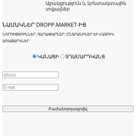
Աջակցություն և կոնտակտային
տվյալներ
ՆԱՄԱԿՆԵՐ DROPP.MARKET-ԻՑ
ՆՈՐՈՒԹՅՈՒՆՆԵՐ, ԳԱՂԱՓԱՐՆԵՐ, ԸՆՏՐԱՆԻՆԵՐ ԵՒ ՀԱՏՈՒԿ Ա
ՌԱՋԱՐԿՆԵՐ
ԿԱՆԱՑԻ
ՏՂԱՄԱՐԴԿԱՆՑ
Բաժանորդագրվել