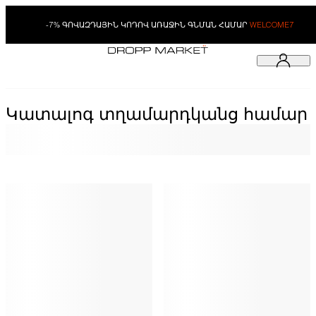
-7% ԳՈՎԱԶԴԱՅԻՆ ԿՈԴՈՎ ԱՌԱՋԻՆ ԳՆՄԱՆ ՀԱՄԱՐ
WELCOME7
Կատալոգ տղամարդկանց համար