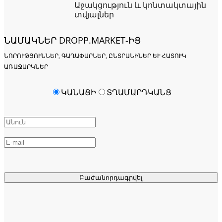
Աջակցություն և կոնտակտային
տվյալներ
ՆԱՄԱԿՆԵՐ DROPP.MARKET-ԻՑ
ՆՈՐՈՒԹՅՈՒՆՆԵՐ, ԳԱՂԱՓԱՐՆԵՐ, ԸՆՏՐԱՆԻՆԵՐ ԵՒ ՀԱՏՈՒԿ Ա
ՌԱՋԱՐԿՆԵՐ
ԿԱՆԱՑԻ
ՏՂԱՄԱՐԴԿԱՆՑ
Բաժանորդագրվել