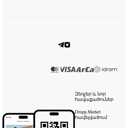
Զեղչեր և նոր
հավաքածուներ
Dropp.Market
հավելվածում