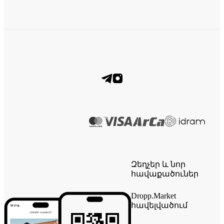
Զեղչեր և նոր
հավաքածուներ
Dropp.Market
հավելվածում