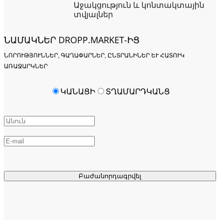
Աջակցություն և կոնտակտային
տվյալներ
ՆԱՄԱԿՆԵՐ DROPP.MARKET-ԻՑ
ՆՈՐՈՒԹՅՈՒՆՆԵՐ, ԳԱՂԱՓԱՐՆԵՐ, ԸՆՏՐԱՆԻՆԵՐ ԵՒ ՀԱՏՈՒԿ Ա
ՌԱՋԱՐԿՆԵՐ
ԿԱՆԱՑԻ
ՏՂԱՄԱՐԴԿԱՆՑ
Բաժանորդագրվել