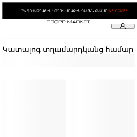
-7% ԳՈՎԱԶԴԱՅԻՆ ԿՈԴՈՎ ԱՌԱՋԻՆ ԳՆՄԱՆ ՀԱՄԱՐ
WELCOME7
Կատալոգ տղամարդկանց համար