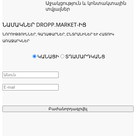
Աջակցություն և կոնտակտային
տվյալներ
ՆԱՄԱԿՆԵՐ DROPP.MARKET-ԻՑ
ՆՈՐՈՒԹՅՈՒՆՆԵՐ, ԳԱՂԱՓԱՐՆԵՐ, ԸՆՏՐԱՆԻՆԵՐ ԵՒ ՀԱՏՈՒԿ Ա
ՌԱՋԱՐԿՆԵՐ
ԿԱՆԱՑԻ
ՏՂԱՄԱՐԴԿԱՆՑ
Բաժանորդագրվել