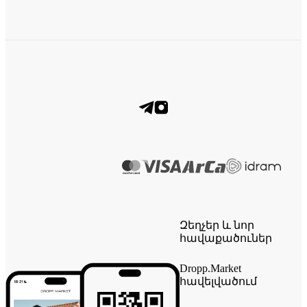
Զեղչեր և նոր
հավաքածուներ
Dropp.Market
հավելվածում