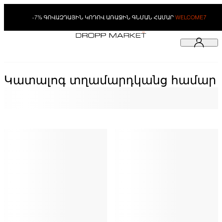
-7% ԳՈՎԱԶԴԱՅԻՆ ԿՈԴՈՎ ԱՌԱՋԻՆ ԳՆՄԱՆ ՀԱՄԱՐ
WELCOME7
Կատալոգ տղամարդկանց համար