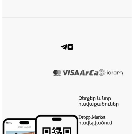
Զեղչեր և նոր
հավաքածուներ
Dropp.Market
հավելվածում