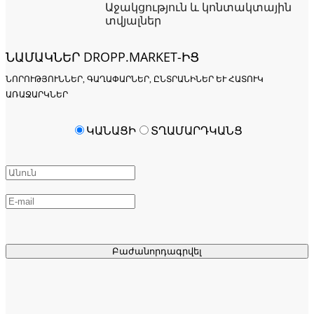
Աջակցություն և կոնտակտային
տվյալներ
ՆԱՄԱԿՆԵՐ DROPP.MARKET-ԻՑ
ՆՈՐՈՒԹՅՈՒՆՆԵՐ, ԳԱՂԱՓԱՐՆԵՐ, ԸՆՏՐԱՆԻՆԵՐ ԵՒ ՀԱՏՈՒԿ Ա
ՌԱՋԱՐԿՆԵՐ
ԿԱՆԱՑԻ
ՏՂԱՄԱՐԴԿԱՆՑ
Բաժանորդագրվել