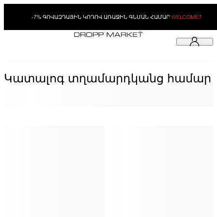
-7% ԳՈՎԱԶԴԱՅԻՆ ԿՈԴՈՎ ԱՌԱՋԻՆ ԳՆՄԱՆ ՀԱՄԱՐ
WELCOME7
Կատալոգ տղամարդկանց համար