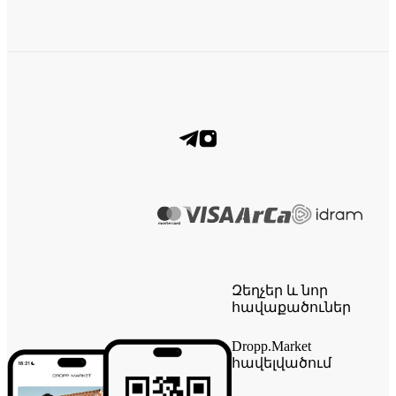
Զեղչեր և նոր
հավաքածուներ
Dropp.Market
հավելվածում