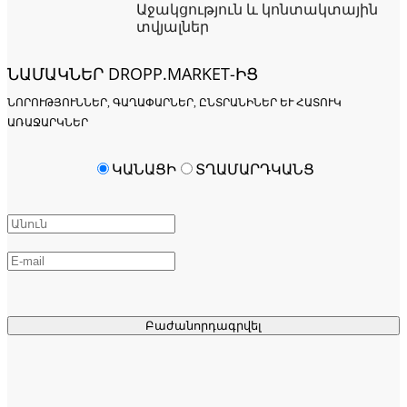
Աջակցություն և կոնտակտային
տվյալներ
ՆԱՄԱԿՆԵՐ DROPP.MARKET-ԻՑ
ՆՈՐՈՒԹՅՈՒՆՆԵՐ, ԳԱՂԱՓԱՐՆԵՐ, ԸՆՏՐԱՆԻՆԵՐ ԵՒ ՀԱՏՈՒԿ Ա
ՌԱՋԱՐԿՆԵՐ
ԿԱՆԱՑԻ
ՏՂԱՄԱՐԴԿԱՆՑ
Բաժանորդագրվել