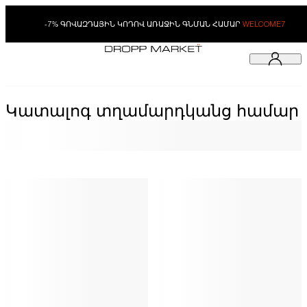
-7% ԳՈՎԱԶԴԱՅԻՆ ԿՈԴՈՎ ԱՌԱՋԻՆ ԳՆՄԱՆ ՀԱՄԱՐ
WELCOME7
Կատալոգ տղամարդկանց համար