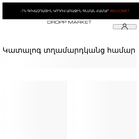
-7% ԳՈՎԱԶԴԱՅԻՆ ԿՈԴՈՎ ԱՌԱՋԻՆ ԳՆՄԱՆ ՀԱՄԱՐ
WELCOME7
Կատալոգ տղամարդկանց համար