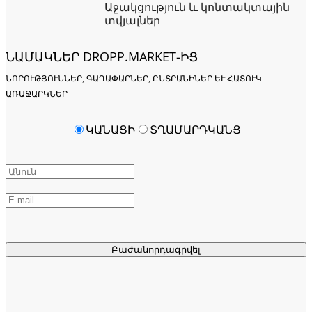
Աջակցություն և կոնտակտային
տվյալներ
ՆԱՄԱԿՆԵՐ DROPP.MARKET-ԻՑ
ՆՈՐՈՒԹՅՈՒՆՆԵՐ, ԳԱՂԱՓԱՐՆԵՐ, ԸՆՏՐԱՆԻՆԵՐ ԵՒ ՀԱՏՈՒԿ Ա
ՌԱՋԱՐԿՆԵՐ
ԿԱՆԱՑԻ
ՏՂԱՄԱՐԴԿԱՆՑ
Բաժանորդագրվել