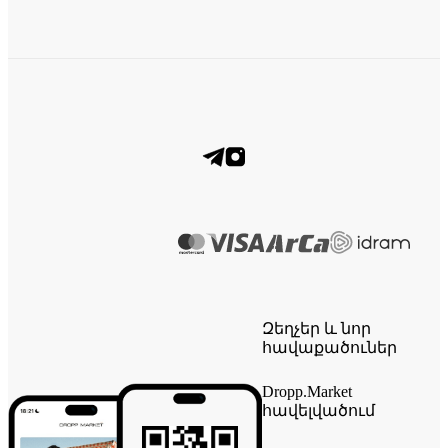
Զեղչեր և նոր
հավաքածուներ
Dropp.Market
հավելվածում