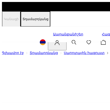
Կանացի
Տղամարդկանց
Զեղչեր
Ապրանքանիշեր
Հագ
Գլխավոր էջ
Տղամարդկանց
Սպորտային հագուստ