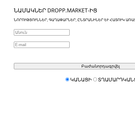
ՆԱՄԱԿՆԵՐ DROPP.MARKET-ԻՑ
ՆՈՐՈՒԹՅՈՒՆՆԵՐ, ԳԱՂԱՓԱՐՆԵՐ, ԸՆՏՐԱՆԻՆԵՐ ԵՒ ՀԱՏՈՒԿ ԱՌԱ
Բաժանորդագրվել
ԿԱՆԱՑԻ
ՏՂԱՄԱՐԴԿԱՆ