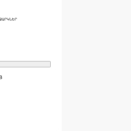
ՋԱՐԿՆԵՐ
Ց