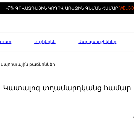
-7% ԳՈՎԱԶԴԱՅԻՆ ԿՈԴՈՎ ԱՌԱՋԻՆ ԳՆՄԱՆ ՀԱՄԱՐ
WELCO
ուստ
Կոշկեղեն
Մարզակոշիկներ
Սպորտային բաճկոններ
Կատալոգ տղամարդկանց համար