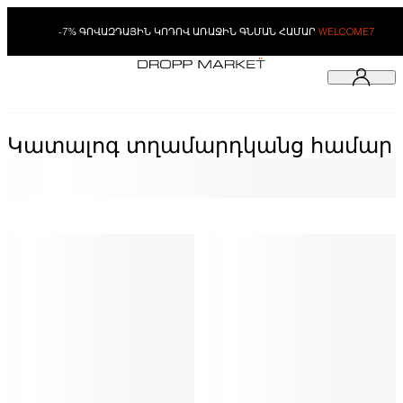
-7% ԳՈՎԱԶԴԱՅԻՆ ԿՈԴՈՎ ԱՌԱՋԻՆ ԳՆՄԱՆ ՀԱՄԱՐ
WELCOME7
Կատալոգ տղամարդկանց համար