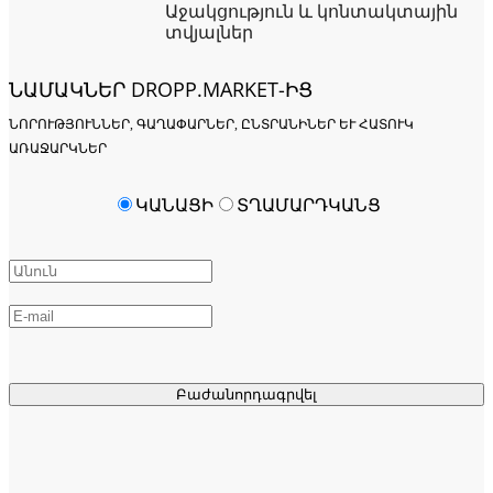
Աջակցություն և կոնտակտային
տվյալներ
ՆԱՄԱԿՆԵՐ DROPP.MARKET-ԻՑ
ՆՈՐՈՒԹՅՈՒՆՆԵՐ, ԳԱՂԱՓԱՐՆԵՐ, ԸՆՏՐԱՆԻՆԵՐ ԵՒ ՀԱՏՈՒԿ Ա
ՌԱՋԱՐԿՆԵՐ
ԿԱՆԱՑԻ
ՏՂԱՄԱՐԴԿԱՆՑ
Բաժանորդագրվել