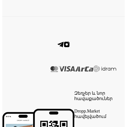
Զեղչեր և նոր
հավաքածուներ
Dropp.Market
հավելվածում