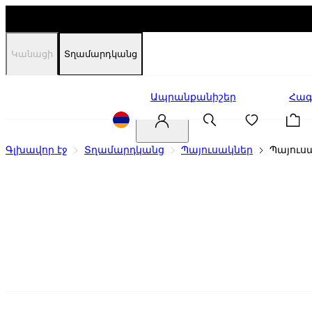
Կանացի
Տղամարդկանց
Զեղչեր
Ապրանքանիշեր
Հագ
Գլխավոր էջ
Տղամարդկանց
Պայուսակներ
Պայուս