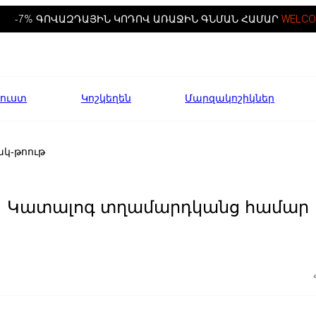
-7% ԳՈՎԱԶԴԱՅԻՆ ԿՈԴՈՎ ԱՌԱՋԻՆ ԳՆՄԱՆ ՀԱՄԱՐ
WELCO
ուստ
Կոշկեղեն
Մարզակոշիկներ
ակ-թոութ
Կատալոգ տղամարդկանց համար