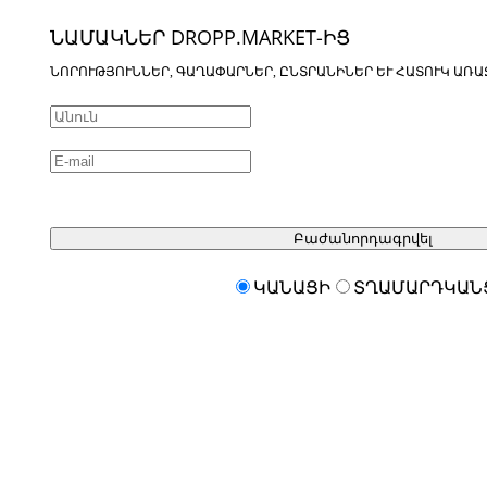
ՆԱՄԱԿՆԵՐ DROPP.MARKET-ԻՑ
ՆՈՐՈՒԹՅՈՒՆՆԵՐ, ԳԱՂԱՓԱՐՆԵՐ, ԸՆՏՐԱՆԻՆԵՐ ԵՒ ՀԱՏՈՒԿ ԱՌԱ
Բաժանորդագրվել
ԿԱՆԱՑԻ
ՏՂԱՄԱՐԴԿԱՆ