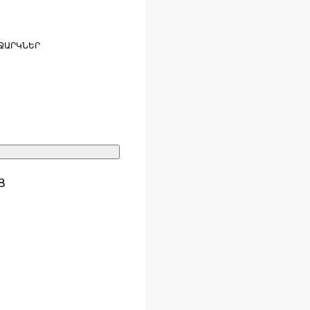
ՋԱՐԿՆԵՐ
Ց