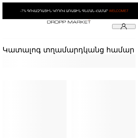
-7% ԳՈՎԱԶԴԱՅԻՆ ԿՈԴՈՎ ԱՌԱՋԻՆ ԳՆՄԱՆ ՀԱՄԱՐ
WELCOME7
Կատալոգ տղամարդկանց համար