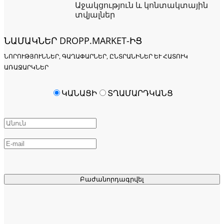
Աջակցություն և կոնտակտային
տվյալներ
ՆԱՄԱԿՆԵՐ DROPP.MARKET-ԻՑ
ՆՈՐՈՒԹՅՈՒՆՆԵՐ, ԳԱՂԱՓԱՐՆԵՐ, ԸՆՏՐԱՆԻՆԵՐ ԵՒ ՀԱՏՈՒԿ Ա
ՌԱՋԱՐԿՆԵՐ
ԿԱՆԱՑԻ
ՏՂԱՄԱՐԴԿԱՆՑ
Բաժանորդագրվել