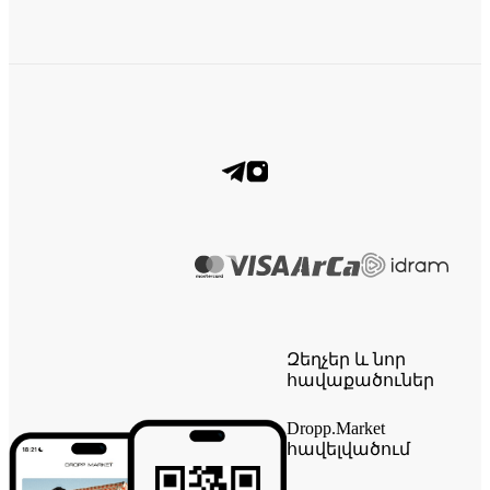
Զեղչեր և նոր
հավաքածուներ
Dropp.Market
հավելվածում