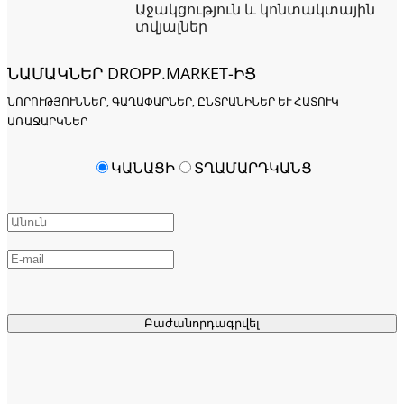
Աջակցություն և կոնտակտային
տվյալներ
ՆԱՄԱԿՆԵՐ DROPP.MARKET-ԻՑ
ՆՈՐՈՒԹՅՈՒՆՆԵՐ, ԳԱՂԱՓԱՐՆԵՐ, ԸՆՏՐԱՆԻՆԵՐ ԵՒ ՀԱՏՈՒԿ Ա
ՌԱՋԱՐԿՆԵՐ
ԿԱՆԱՑԻ
ՏՂԱՄԱՐԴԿԱՆՑ
Բաժանորդագրվել