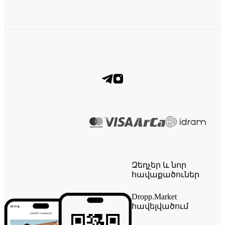
Զեղչեր և նոր
հավաքածուներ
Dropp.Market
հավելվածում