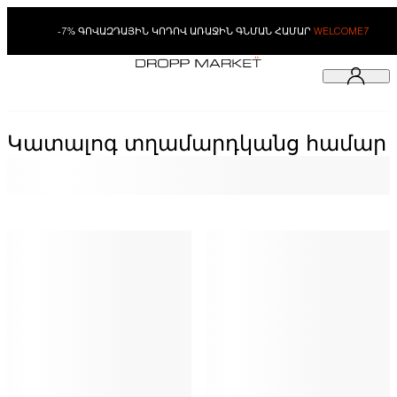
-7% ԳՈՎԱԶԴԱՅԻՆ ԿՈԴՈՎ ԱՌԱՋԻՆ ԳՆՄԱՆ ՀԱՄԱՐ
WELCOME7
Կատալոգ տղամարդկանց համար