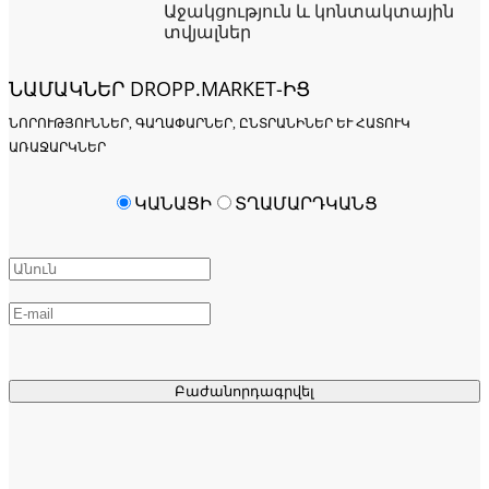
Աջակցություն և կոնտակտային
տվյալներ
ՆԱՄԱԿՆԵՐ DROPP.MARKET-ԻՑ
ՆՈՐՈՒԹՅՈՒՆՆԵՐ, ԳԱՂԱՓԱՐՆԵՐ, ԸՆՏՐԱՆԻՆԵՐ ԵՒ ՀԱՏՈՒԿ Ա
ՌԱՋԱՐԿՆԵՐ
ԿԱՆԱՑԻ
ՏՂԱՄԱՐԴԿԱՆՑ
Բաժանորդագրվել