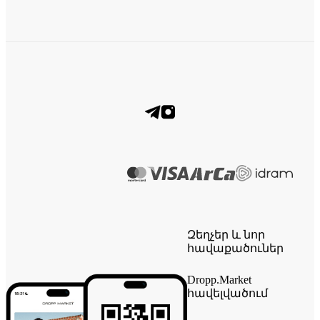
Զեղչեր և նոր
հավաքածուներ
Dropp.Market
հավելվածում