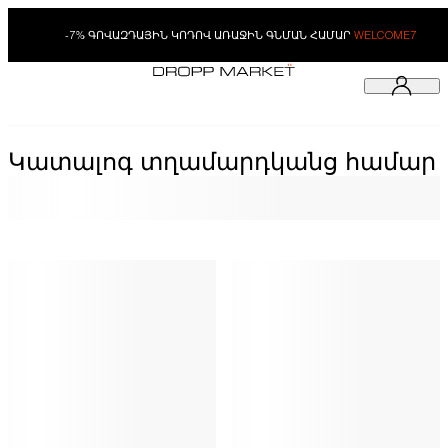
-7% ԳՈՎԱԶԴԱՅԻՆ ԿՈԴՈՎ ԱՌԱՋԻՆ ԳՆՄԱՆ ՀԱՄԱՐ
WELCOME7
Կատալոգ տղամարդկանց համար