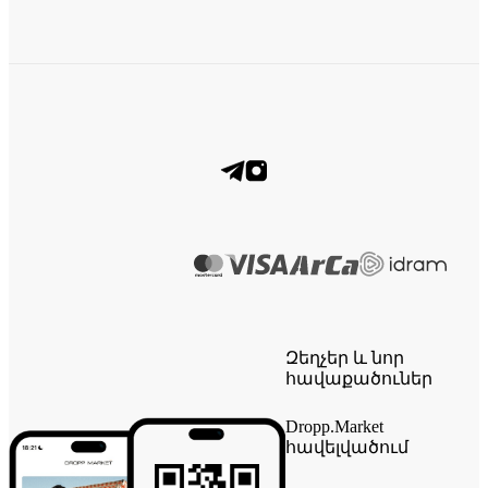
Զեղչեր և նոր
հավաքածուներ
Dropp.Market
հավելվածում