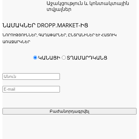
Աջակցություն և կոնտակտային
տվյալներ
ՆԱՄԱԿՆԵՐ DROPP.MARKET-ԻՑ
ՆՈՐՈՒԹՅՈՒՆՆԵՐ, ԳԱՂԱՓԱՐՆԵՐ, ԸՆՏՐԱՆԻՆԵՐ ԵՒ ՀԱՏՈՒԿ Ա
ՌԱՋԱՐԿՆԵՐ
ԿԱՆԱՑԻ
ՏՂԱՄԱՐԴԿԱՆՑ
Բաժանորդագրվել