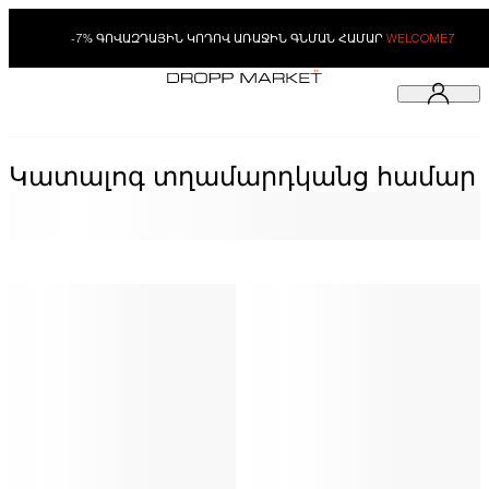
-7% ԳՈՎԱԶԴԱՅԻՆ ԿՈԴՈՎ ԱՌԱՋԻՆ ԳՆՄԱՆ ՀԱՄԱՐ
WELCOME7
Կատալոգ տղամարդկանց համար