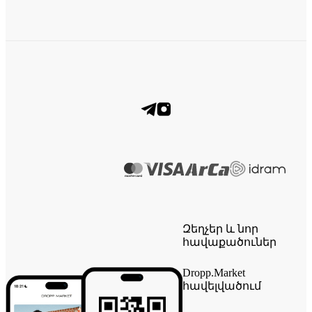
Զեղչեր և նոր
հավաքածուներ
Dropp.Market
հավելվածում