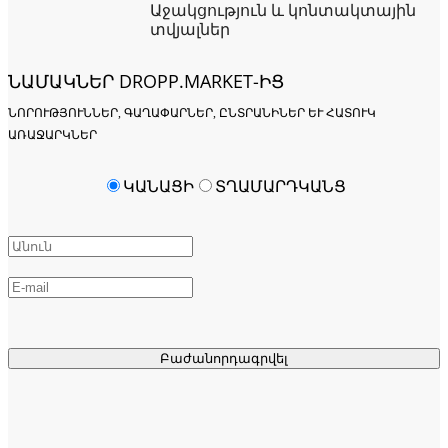
Աջակցություն և կոնտակտային
տվյալներ
ՆԱՄԱԿՆԵՐ DROPP.MARKET-ԻՑ
ՆՈՐՈՒԹՅՈՒՆՆԵՐ, ԳԱՂԱՓԱՐՆԵՐ, ԸՆՏՐԱՆԻՆԵՐ ԵՒ ՀԱՏՈՒԿ Ա
ՌԱՋԱՐԿՆԵՐ
ԿԱՆԱՑԻ
ՏՂԱՄԱՐԴԿԱՆՑ
Բաժանորդագրվել