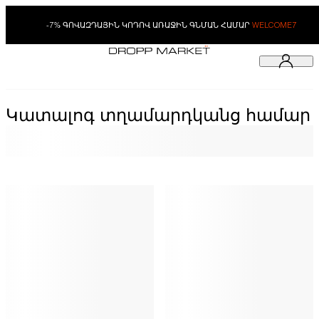
-7% ԳՈՎԱԶԴԱՅԻՆ ԿՈԴՈՎ ԱՌԱՋԻՆ ԳՆՄԱՆ ՀԱՄԱՐ
WELCOME7
Կատալոգ տղամարդկանց համար