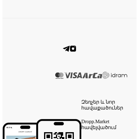
Զեղչեր և նոր
հավաքածուներ
Dropp.Market
հավելվածում