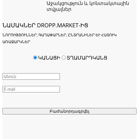
Աջակցություն և կոնտակտային
տվյալներ
ՆԱՄԱԿՆԵՐ DROPP.MARKET-ԻՑ
ՆՈՐՈՒԹՅՈՒՆՆԵՐ, ԳԱՂԱՓԱՐՆԵՐ, ԸՆՏՐԱՆԻՆԵՐ ԵՒ ՀԱՏՈՒԿ Ա
ՌԱՋԱՐԿՆԵՐ
ԿԱՆԱՑԻ
ՏՂԱՄԱՐԴԿԱՆՑ
Բաժանորդագրվել