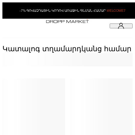
-7% ԳՈՎԱԶԴԱՅԻՆ ԿՈԴՈՎ ԱՌԱՋԻՆ ԳՆՄԱՆ ՀԱՄԱՐ
WELCOME7
Կատալոգ տղամարդկանց համար