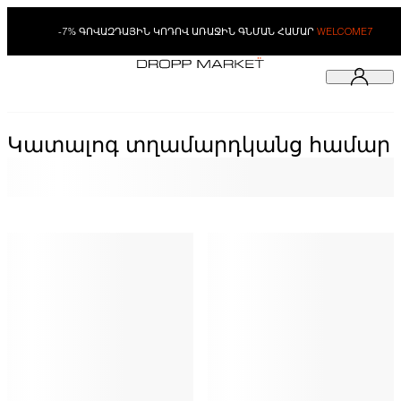
-7% ԳՈՎԱԶԴԱՅԻՆ ԿՈԴՈՎ ԱՌԱՋԻՆ ԳՆՄԱՆ ՀԱՄԱՐ
WELCOME7
Կատալոգ տղամարդկանց համար