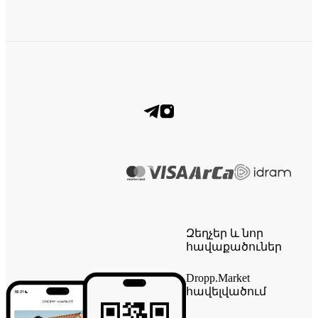
Զեղչեր և նոր
հավաքածուներ
Dropp.Market
հավելվածում