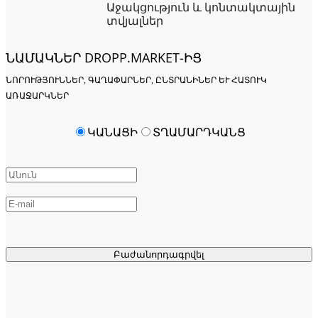
Աջակցություն և կոնտակտային
տվյալներ
ՆԱՄԱԿՆԵՐ DROPP.MARKET-ԻՑ
ՆՈՐՈՒԹՅՈՒՆՆԵՐ, ԳԱՂԱՓԱՐՆԵՐ, ԸՆՏՐԱՆԻՆԵՐ ԵՒ ՀԱՏՈՒԿ Ա
ՌԱՋԱՐԿՆԵՐ
ԿԱՆԱՑԻ
ՏՂԱՄԱՐԴԿԱՆՑ
Բաժանորդագրվել