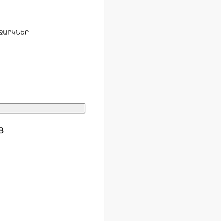
ՋԱՐԿՆԵՐ
Ց