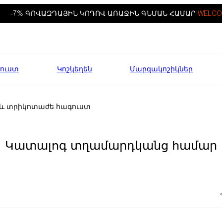
-7% ԳՈՎԱԶԴԱՅԻՆ ԿՈԴՈՎ ԱՌԱՋԻՆ ԳՆՄԱՆ ՀԱՄԱՐ
WELCO
ուստ
Կոշկեղեն
Մարզակոշիկներ
 և տրիկոտաժե հագուստ
Կատալոգ տղամարդկանց համար