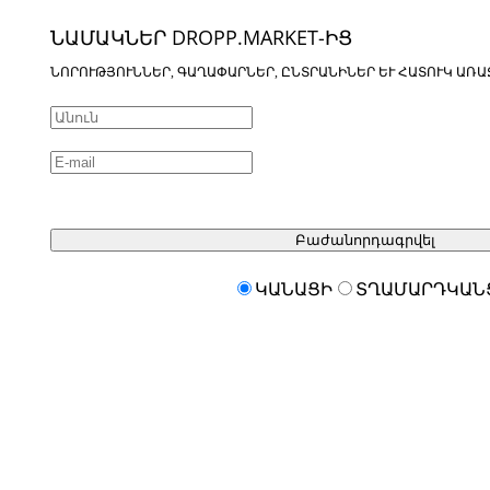
ՆԱՄԱԿՆԵՐ DROPP.MARKET-ԻՑ
ՆՈՐՈՒԹՅՈՒՆՆԵՐ, ԳԱՂԱՓԱՐՆԵՐ, ԸՆՏՐԱՆԻՆԵՐ ԵՒ ՀԱՏՈՒԿ ԱՌԱ
Բաժանորդագրվել
ԿԱՆԱՑԻ
ՏՂԱՄԱՐԴԿԱՆ