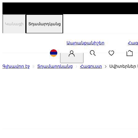
Կանացի
Տղամարդկանց
Զեղչեր
Ապրանքանիշեր
Հագ
Գլխավոր էջ
Տղամարդկանց
Հագուստ
Սվիտերներ