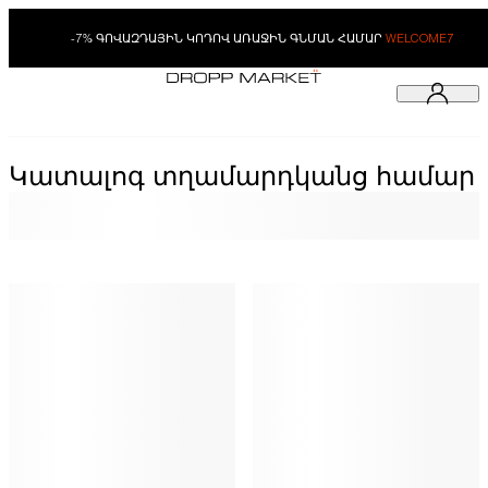
-7% ԳՈՎԱԶԴԱՅԻՆ ԿՈԴՈՎ ԱՌԱՋԻՆ ԳՆՄԱՆ ՀԱՄԱՐ
WELCOME7
Կատալոգ տղամարդկանց համար