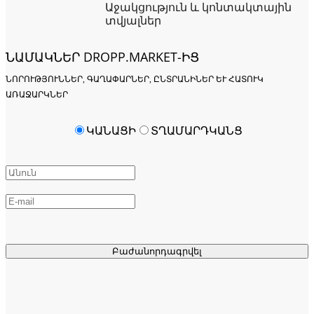
Աջակցություն և կոնտակտային
տվյալներ
ՆԱՄԱԿՆԵՐ DROPP.MARKET-ԻՑ
ՆՈՐՈՒԹՅՈՒՆՆԵՐ, ԳԱՂԱՓԱՐՆԵՐ, ԸՆՏՐԱՆԻՆԵՐ ԵՒ ՀԱՏՈՒԿ Ա
ՌԱՋԱՐԿՆԵՐ
ԿԱՆԱՑԻ
ՏՂԱՄԱՐԴԿԱՆՑ
Բաժանորդագրվել