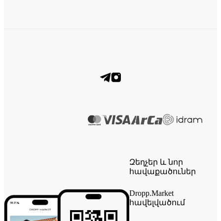
Զեղչեր և նոր
հավաքածուներ
Dropp.Market
հավելվածում