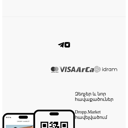
Զեղչեր և նոր
հավաքածուներ
Dropp.Market
հավելվածում