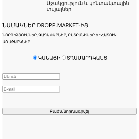
Աջակցություն և կոնտակտային
տվյալներ
ՆԱՄԱԿՆԵՐ DROPP.MARKET-ԻՑ
ՆՈՐՈՒԹՅՈՒՆՆԵՐ, ԳԱՂԱՓԱՐՆԵՐ, ԸՆՏՐԱՆԻՆԵՐ ԵՒ ՀԱՏՈՒԿ Ա
ՌԱՋԱՐԿՆԵՐ
ԿԱՆԱՑԻ
ՏՂԱՄԱՐԴԿԱՆՑ
Բաժանորդագրվել