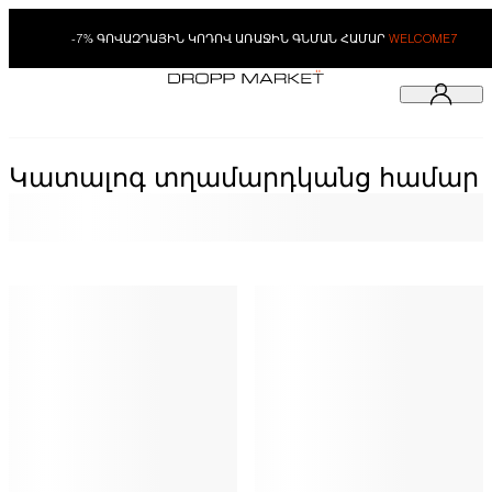
-7% ԳՈՎԱԶԴԱՅԻՆ ԿՈԴՈՎ ԱՌԱՋԻՆ ԳՆՄԱՆ ՀԱՄԱՐ
WELCOME7
Կատալոգ տղամարդկանց համար