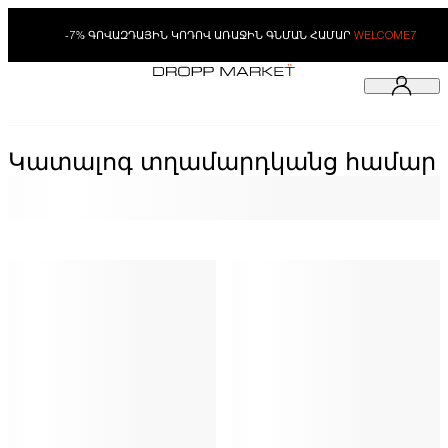
-7% ԳՈՎԱԶԴԱՅԻՆ ԿՈԴՈՎ ԱՌԱՋԻՆ ԳՆՄԱՆ ՀԱՄԱՐ
WELCOME7
Կատալոգ տղամարդկանց համար