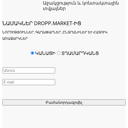
Աջակցություն և կոնտակտային
տվյալներ
ՆԱՄԱԿՆԵՐ DROPP.MARKET-ԻՑ
ՆՈՐՈՒԹՅՈՒՆՆԵՐ, ԳԱՂԱՓԱՐՆԵՐ, ԸՆՏՐԱՆԻՆԵՐ ԵՒ ՀԱՏՈՒԿ Ա
ՌԱՋԱՐԿՆԵՐ
ԿԱՆԱՑԻ
ՏՂԱՄԱՐԴԿԱՆՑ
Բաժանորդագրվել