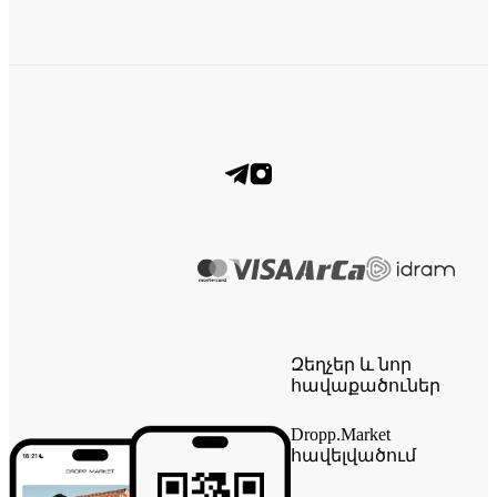
Զեղչեր և նոր
հավաքածուներ
Dropp.Market
հավելվածում