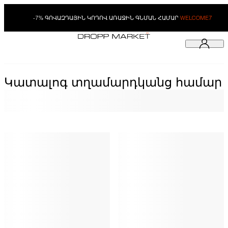
-7% ԳՈՎԱԶԴԱՅԻՆ ԿՈԴՈՎ ԱՌԱՋԻՆ ԳՆՄԱՆ ՀԱՄԱՐ
WELCOME7
Կատալոգ տղամարդկանց համար