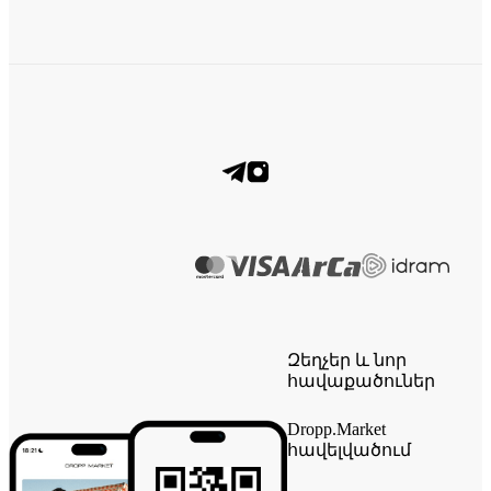
Զեղչեր և նոր
հավաքածուներ
Dropp.Market
հավելվածում