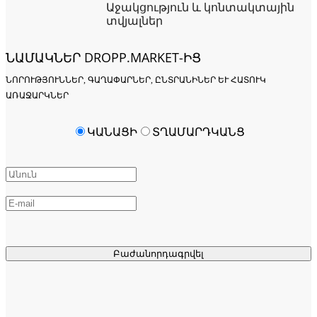
Աջակցություն և կոնտակտային
տվյալներ
ՆԱՄԱԿՆԵՐ DROPP.MARKET-ԻՑ
ՆՈՐՈՒԹՅՈՒՆՆԵՐ, ԳԱՂԱՓԱՐՆԵՐ, ԸՆՏՐԱՆԻՆԵՐ ԵՒ ՀԱՏՈՒԿ Ա
ՌԱՋԱՐԿՆԵՐ
ԿԱՆԱՑԻ
ՏՂԱՄԱՐԴԿԱՆՑ
Բաժանորդագրվել