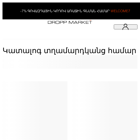
-7% ԳՈՎԱԶԴԱՅԻՆ ԿՈԴՈՎ ԱՌԱՋԻՆ ԳՆՄԱՆ ՀԱՄԱՐ
WELCOME7
Կատալոգ տղամարդկանց համար