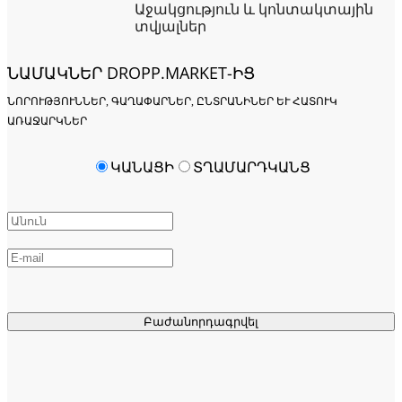
Աջակցություն և կոնտակտային
տվյալներ
ՆԱՄԱԿՆԵՐ DROPP.MARKET-ԻՑ
ՆՈՐՈՒԹՅՈՒՆՆԵՐ, ԳԱՂԱՓԱՐՆԵՐ, ԸՆՏՐԱՆԻՆԵՐ ԵՒ ՀԱՏՈՒԿ Ա
ՌԱՋԱՐԿՆԵՐ
ԿԱՆԱՑԻ
ՏՂԱՄԱՐԴԿԱՆՑ
Բաժանորդագրվել