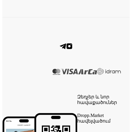
Զեղչեր և նոր
հավաքածուներ
Dropp.Market
հավելվածում