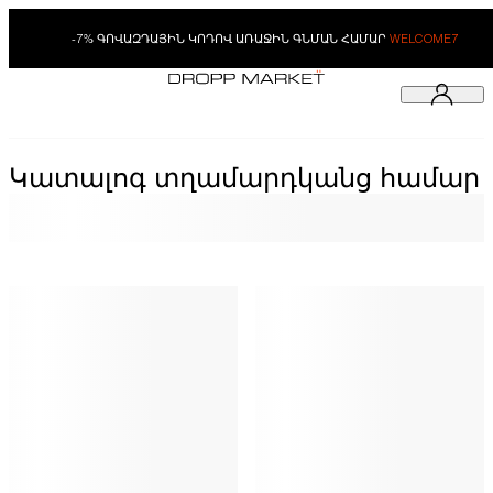
-7% ԳՈՎԱԶԴԱՅԻՆ ԿՈԴՈՎ ԱՌԱՋԻՆ ԳՆՄԱՆ ՀԱՄԱՐ
WELCOME7
Կատալոգ տղամարդկանց համար