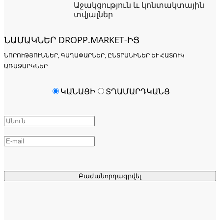
Աջակցություն և կոնտակտային
տվյալներ
ՆԱՄԱԿՆԵՐ DROPP.MARKET-ԻՑ
ՆՈՐՈՒԹՅՈՒՆՆԵՐ, ԳԱՂԱՓԱՐՆԵՐ, ԸՆՏՐԱՆԻՆԵՐ ԵՒ ՀԱՏՈՒԿ Ա
ՌԱՋԱՐԿՆԵՐ
ԿԱՆԱՑԻ
ՏՂԱՄԱՐԴԿԱՆՑ
Բաժանորդագրվել