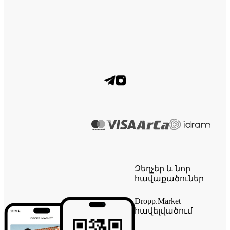
Զեղչեր և նոր
հավաքածուներ
Dropp.Market
հավելվածում