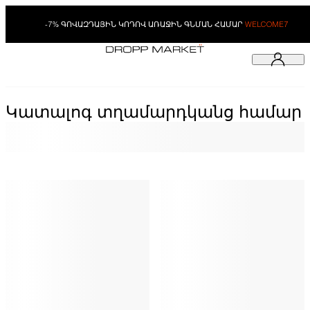
-7% ԳՈՎԱԶԴԱՅԻՆ ԿՈԴՈՎ ԱՌԱՋԻՆ ԳՆՄԱՆ ՀԱՄԱՐ
WELCOME7
Կատալոգ տղամարդկանց համար