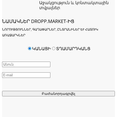
Աջակցություն և կոնտակտային
տվյալներ
ՆԱՄԱԿՆԵՐ DROPP.MARKET-ԻՑ
ՆՈՐՈՒԹՅՈՒՆՆԵՐ, ԳԱՂԱՓԱՐՆԵՐ, ԸՆՏՐԱՆԻՆԵՐ ԵՒ ՀԱՏՈՒԿ Ա
ՌԱՋԱՐԿՆԵՐ
ԿԱՆԱՑԻ
ՏՂԱՄԱՐԴԿԱՆՑ
Բաժանորդագրվել