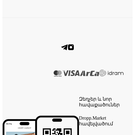
Զեղչեր և նոր
հավաքածուներ
Dropp.Market
հավելվածում