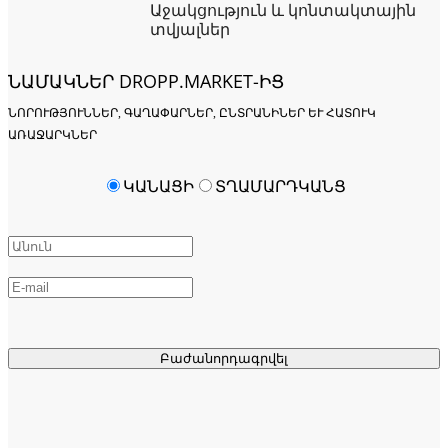
Աջակցություն և կոնտակտային
տվյալներ
ՆԱՄԱԿՆԵՐ DROPP.MARKET-ԻՑ
ՆՈՐՈՒԹՅՈՒՆՆԵՐ, ԳԱՂԱՓԱՐՆԵՐ, ԸՆՏՐԱՆԻՆԵՐ ԵՒ ՀԱՏՈՒԿ Ա
ՌԱՋԱՐԿՆԵՐ
ԿԱՆԱՑԻ
ՏՂԱՄԱՐԴԿԱՆՑ
Բաժանորդագրվել