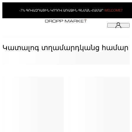
-7% ԳՈՎԱԶԴԱՅԻՆ ԿՈԴՈՎ ԱՌԱՋԻՆ ԳՆՄԱՆ ՀԱՄԱՐ
WELCOME7
Կատալոգ տղամարդկանց համար