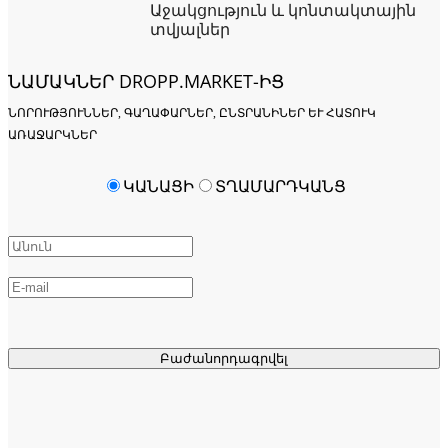
Աջակցություն և կոնտակտային
տվյալներ
ՆԱՄԱԿՆԵՐ DROPP.MARKET-ԻՑ
ՆՈՐՈՒԹՅՈՒՆՆԵՐ, ԳԱՂԱՓԱՐՆԵՐ, ԸՆՏՐԱՆԻՆԵՐ ԵՒ ՀԱՏՈՒԿ Ա
ՌԱՋԱՐԿՆԵՐ
ԿԱՆԱՑԻ
ՏՂԱՄԱՐԴԿԱՆՑ
Բաժանորդագրվել