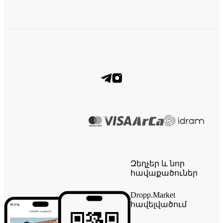
Զեղչեր և նոր
հավաքածուներ
Dropp.Market
հավելվածում