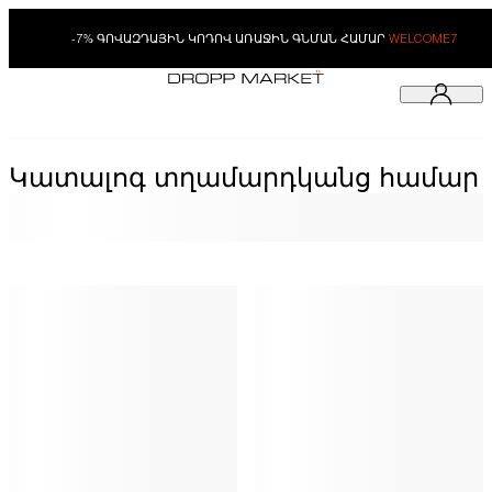
-7% ԳՈՎԱԶԴԱՅԻՆ ԿՈԴՈՎ ԱՌԱՋԻՆ ԳՆՄԱՆ ՀԱՄԱՐ
WELCOME7
Կատալոգ տղամարդկանց համար