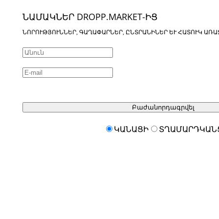
ՆԱՄԱԿՆԵՐ DROPP.MARKET-ԻՑ
ՆՈՐՈՒԹՅՈՒՆՆԵՐ, ԳԱՂԱՓԱՐՆԵՐ, ԸՆՏՐԱՆԻՆԵՐ ԵՒ ՀԱՏՈՒԿ ԱՌԱ
Բաժանորդագրվել
ԿԱՆԱՑԻ
ՏՂԱՄԱՐԴԿԱՆ