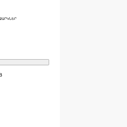
ՋԱՐԿՆԵՐ
Ց