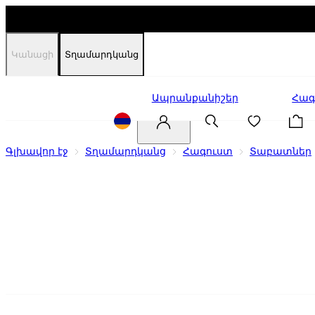
Կանացի
Տղամարդկանց
Զեղչեր
Ապրանքանիշեր
Հագ
Գլխավոր էջ
Տղամարդկանց
Հագուստ
Տաբատներ