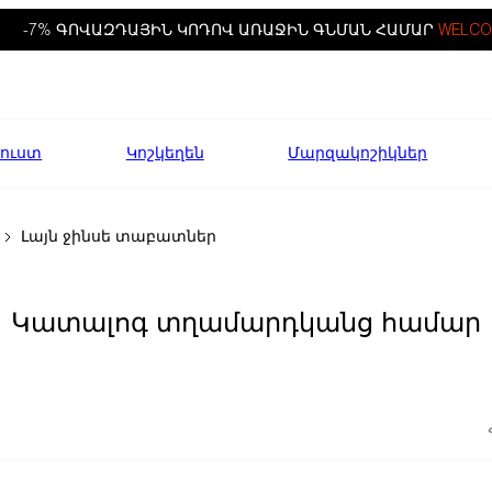
-7% ԳՈՎԱԶԴԱՅԻՆ ԿՈԴՈՎ ԱՌԱՋԻՆ ԳՆՄԱՆ ՀԱՄԱՐ
WELCO
ուստ
Կոշկեղեն
Մարզակոշիկներ
Լայն ջինսե տաբատներ
Կատալոգ տղամարդկանց համար