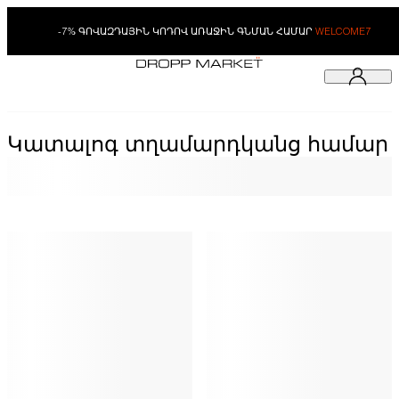
-7% ԳՈՎԱԶԴԱՅԻՆ ԿՈԴՈՎ ԱՌԱՋԻՆ ԳՆՄԱՆ ՀԱՄԱՐ
WELCOME7
Կատալոգ տղամարդկանց համար