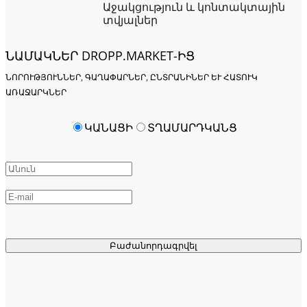
Աջակցություն և կոնտակտային
տվյալներ
ՆԱՄԱԿՆԵՐ DROPP.MARKET-ԻՑ
ՆՈՐՈՒԹՅՈՒՆՆԵՐ, ԳԱՂԱՓԱՐՆԵՐ, ԸՆՏՐԱՆԻՆԵՐ ԵՒ ՀԱՏՈՒԿ Ա
ՌԱՋԱՐԿՆԵՐ
ԿԱՆԱՑԻ
ՏՂԱՄԱՐԴԿԱՆՑ
Բաժանորդագրվել