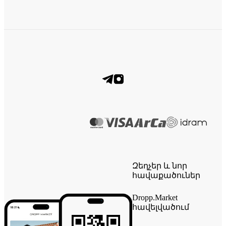
Զեղչեր և նոր
հավաքածուներ
Dropp.Market
հավելվածում