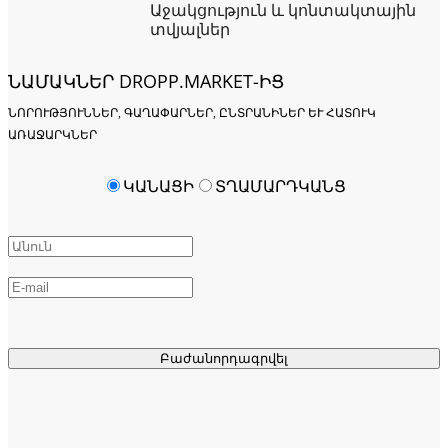
Աջակցություն և կոնտակտային
տվյալներ
ՆԱՄԱԿՆԵՐ DROPP.MARKET-ԻՑ
ՆՈՐՈՒԹՅՈՒՆՆԵՐ, ԳԱՂԱՓԱՐՆԵՐ, ԸՆՏՐԱՆԻՆԵՐ ԵՒ ՀԱՏՈՒԿ Ա
ՌԱՋԱՐԿՆԵՐ
ԿԱՆԱՑԻ
ՏՂԱՄԱՐԴԿԱՆՑ
Բաժանորդագրվել