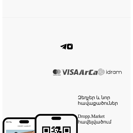
Զեղչեր և նոր
հավաքածուներ
Dropp.Market
հավելվածում