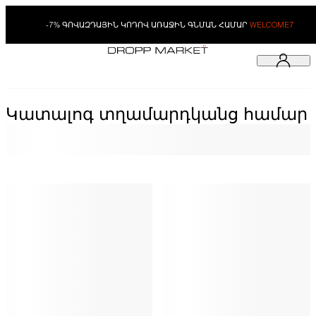
-7% ԳՈՎԱԶԴԱՅԻՆ ԿՈԴՈՎ ԱՌԱՋԻՆ ԳՆՄԱՆ ՀԱՄԱՐ
WELCOME7
Կատալոգ տղամարդկանց համար