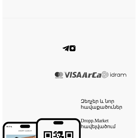
Զեղչեր և նոր
հավաքածուներ
Dropp.Market
հավելվածում