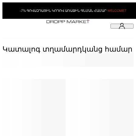
-7% ԳՈՎԱԶԴԱՅԻՆ ԿՈԴՈՎ ԱՌԱՋԻՆ ԳՆՄԱՆ ՀԱՄԱՐ
WELCOME7
Կատալոգ տղամարդկանց համար