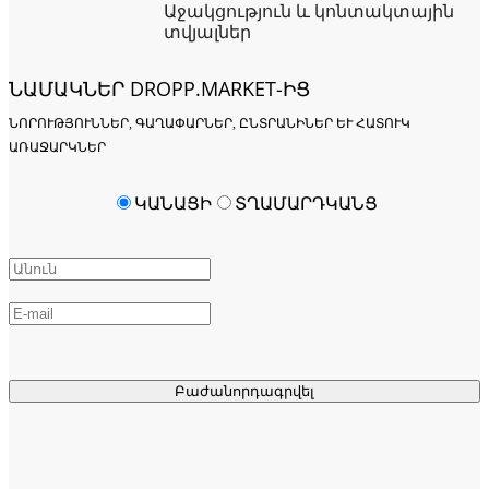
Աջակցություն և կոնտակտային
տվյալներ
ՆԱՄԱԿՆԵՐ DROPP.MARKET-ԻՑ
ՆՈՐՈՒԹՅՈՒՆՆԵՐ, ԳԱՂԱՓԱՐՆԵՐ, ԸՆՏՐԱՆԻՆԵՐ ԵՒ ՀԱՏՈՒԿ Ա
ՌԱՋԱՐԿՆԵՐ
ԿԱՆԱՑԻ
ՏՂԱՄԱՐԴԿԱՆՑ
Բաժանորդագրվել