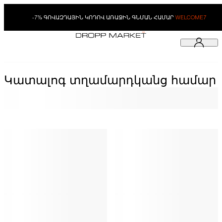
-7% ԳՈՎԱԶԴԱՅԻՆ ԿՈԴՈՎ ԱՌԱՋԻՆ ԳՆՄԱՆ ՀԱՄԱՐ
WELCOME7
Կատալոգ տղամարդկանց համար