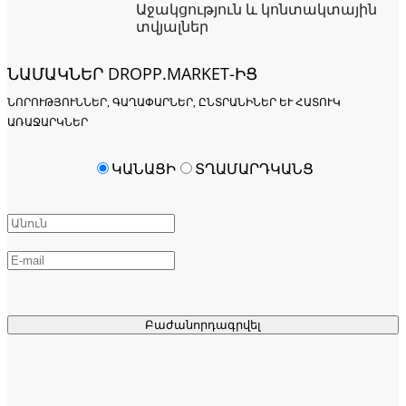
Աջակցություն և կոնտակտային
տվյալներ
ՆԱՄԱԿՆԵՐ DROPP.MARKET-ԻՑ
ՆՈՐՈՒԹՅՈՒՆՆԵՐ, ԳԱՂԱՓԱՐՆԵՐ, ԸՆՏՐԱՆԻՆԵՐ ԵՒ ՀԱՏՈՒԿ Ա
ՌԱՋԱՐԿՆԵՐ
ԿԱՆԱՑԻ
ՏՂԱՄԱՐԴԿԱՆՑ
Բաժանորդագրվել