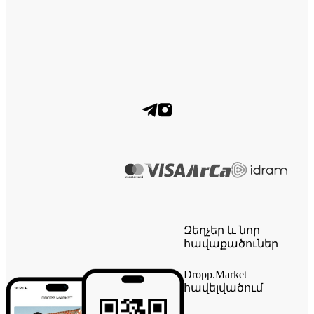
Զեղչեր և նոր
հավաքածուներ
Dropp.Market
հավելվածում