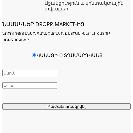
Աջակցություն և կոնտակտային
տվյալներ
ՆԱՄԱԿՆԵՐ DROPP.MARKET-ԻՑ
ՆՈՐՈՒԹՅՈՒՆՆԵՐ, ԳԱՂԱՓԱՐՆԵՐ, ԸՆՏՐԱՆԻՆԵՐ ԵՒ ՀԱՏՈՒԿ Ա
ՌԱՋԱՐԿՆԵՐ
ԿԱՆԱՑԻ
ՏՂԱՄԱՐԴԿԱՆՑ
Բաժանորդագրվել