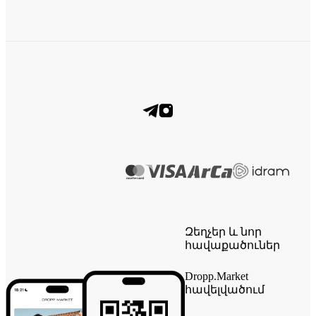
Զեղչեր և նոր
հավաքածուներ
Dropp.Market
հավելվածում