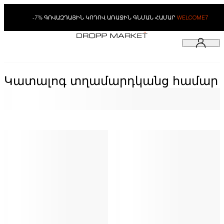
-7% ԳՈՎԱԶԴԱՅԻՆ ԿՈԴՈՎ ԱՌԱՋԻՆ ԳՆՄԱՆ ՀԱՄԱՐ
WELCOME7
Կատալոգ տղամարդկանց համար