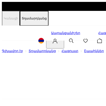
Կանացի
Տղամարդկանց
Զեղչեր
Ապրանքանիշեր
Հագ
Գլխավոր էջ
Տղամարդկանց
Հագուստ
Շապիկներ