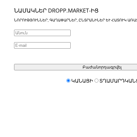
ՆԱՄԱԿՆԵՐ DROPP.MARKET-ԻՑ
ՆՈՐՈՒԹՅՈՒՆՆԵՐ, ԳԱՂԱՓԱՐՆԵՐ, ԸՆՏՐԱՆԻՆԵՐ ԵՒ ՀԱՏՈՒԿ ԱՌԱ
Բաժանորդագրվել
ԿԱՆԱՑԻ
ՏՂԱՄԱՐԴԿԱՆ