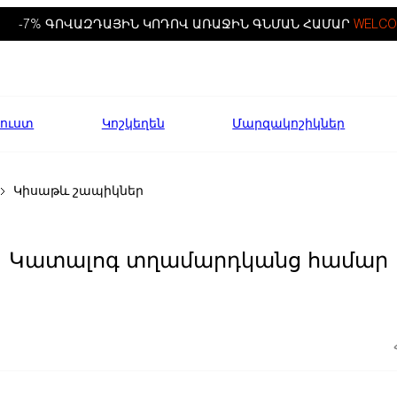
-7% ԳՈՎԱԶԴԱՅԻՆ ԿՈԴՈՎ ԱՌԱՋԻՆ ԳՆՄԱՆ ՀԱՄԱՐ
WELCO
ուստ
Կոշկեղեն
Մարզակոշիկներ
Կիսաթև շապիկներ
Կատալոգ տղամարդկանց համար