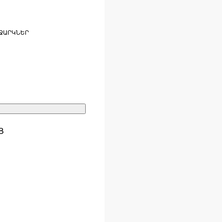
ՋԱՐԿՆԵՐ
Ց