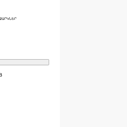
ՋԱՐԿՆԵՐ
Ց