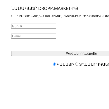
ՆԱՄԱԿՆԵՐ DROPP.MARKET-ԻՑ
ՆՈՐՈՒԹՅՈՒՆՆԵՐ, ԳԱՂԱՓԱՐՆԵՐ, ԸՆՏՐԱՆԻՆԵՐ ԵՒ ՀԱՏՈՒԿ ԱՌԱ
Բաժանորդագրվել
ԿԱՆԱՑԻ
ՏՂԱՄԱՐԴԿԱՆ