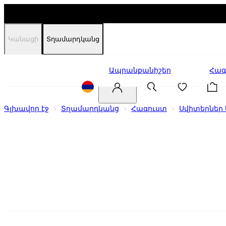
Կանացի
Տղամարդկանց
Զեղչեր
Ապրանքանիշեր
Հագ
Գլխավոր էջ
Տղամարդկանց
Հագուստ
Սվիտերներ