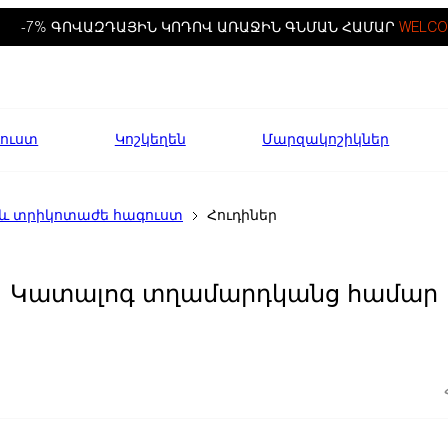
-7% ԳՈՎԱԶԴԱՅԻՆ ԿՈԴՈՎ ԱՌԱՋԻՆ ԳՆՄԱՆ ՀԱՄԱՐ
WELCO
ուստ
Կոշկեղեն
Մարզակոշիկներ
 և տրիկոտաժե հագուստ
Հուդիներ
Կատալոգ տղամարդկանց համար