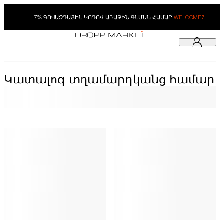
-7% ԳՈՎԱԶԴԱՅԻՆ ԿՈԴՈՎ ԱՌԱՋԻՆ ԳՆՄԱՆ ՀԱՄԱՐ
WELCOME7
Կատալոգ տղամարդկանց համար