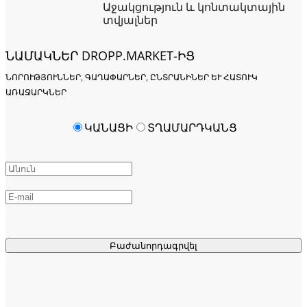
Աջակցություն և կոնտակտային
տվյալներ
ՆԱՄԱԿՆԵՐ DROPP.MARKET-ԻՑ
ՆՈՐՈՒԹՅՈՒՆՆԵՐ, ԳԱՂԱՓԱՐՆԵՐ, ԸՆՏՐԱՆԻՆԵՐ ԵՒ ՀԱՏՈՒԿ Ա
ՌԱՋԱՐԿՆԵՐ
ԿԱՆԱՑԻ
ՏՂԱՄԱՐԴԿԱՆՑ
Բաժանորդագրվել