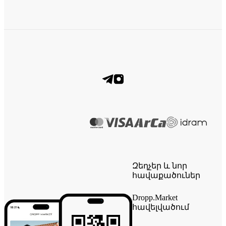
Զեղչեր և նոր
հավաքածուներ
Dropp.Market
հավելվածում