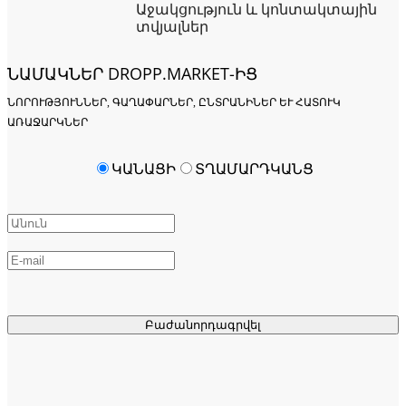
Աջակցություն և կոնտակտային
տվյալներ
ՆԱՄԱԿՆԵՐ DROPP.MARKET-ԻՑ
ՆՈՐՈՒԹՅՈՒՆՆԵՐ, ԳԱՂԱՓԱՐՆԵՐ, ԸՆՏՐԱՆԻՆԵՐ ԵՒ ՀԱՏՈՒԿ Ա
ՌԱՋԱՐԿՆԵՐ
ԿԱՆԱՑԻ
ՏՂԱՄԱՐԴԿԱՆՑ
Բաժանորդագրվել