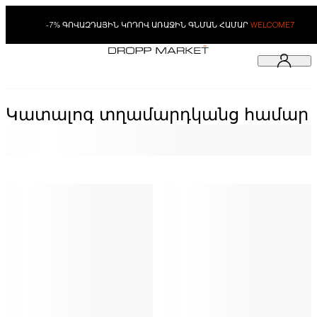
-7% ԳՈՎԱԶԴԱՅԻՆ ԿՈԴՈՎ ԱՌԱՋԻՆ ԳՆՄԱՆ ՀԱՄԱՐ
WELCOME7
Կատալոգ տղամարդկանց համար