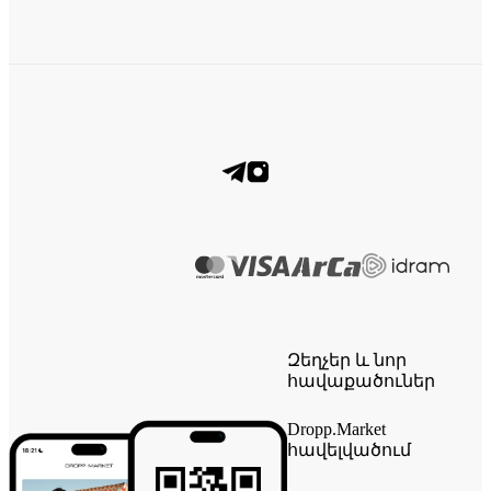
Զեղչեր և նոր
հավաքածուներ
Dropp.Market
հավելվածում