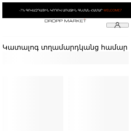
-7% ԳՈՎԱԶԴԱՅԻՆ ԿՈԴՈՎ ԱՌԱՋԻՆ ԳՆՄԱՆ ՀԱՄԱՐ
WELCOME7
Կատալոգ տղամարդկանց համար