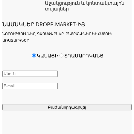
Աջակցություն և կոնտակտային
տվյալներ
ՆԱՄԱԿՆԵՐ DROPP.MARKET-ԻՑ
ՆՈՐՈՒԹՅՈՒՆՆԵՐ, ԳԱՂԱՓԱՐՆԵՐ, ԸՆՏՐԱՆԻՆԵՐ ԵՒ ՀԱՏՈՒԿ Ա
ՌԱՋԱՐԿՆԵՐ
ԿԱՆԱՑԻ
ՏՂԱՄԱՐԴԿԱՆՑ
Բաժանորդագրվել